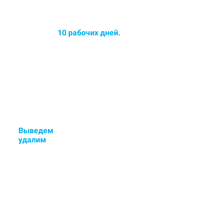
Среднее время химчистки
ковров до
10 рабочих дней.
Срок химчистки увеличился -
озонирование ковра в
ПОДАРОК!
Выведем
стойкие пятна и
у
далим
неприятные запахи.
Если остались пятна или
неприятный запах - исправим
бесплатно.