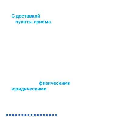
С доставкой
в цех или сдача
в
пункты приема.
Доставка и забор ковра в
удобное для Вас время - 6 дней в
неделю.
Работаем с
физическими
и
юридическими
лицами.
Возможен любой способ оплаты,
так же участвуем в тендерах.
ЗАПОЛНИТЕ