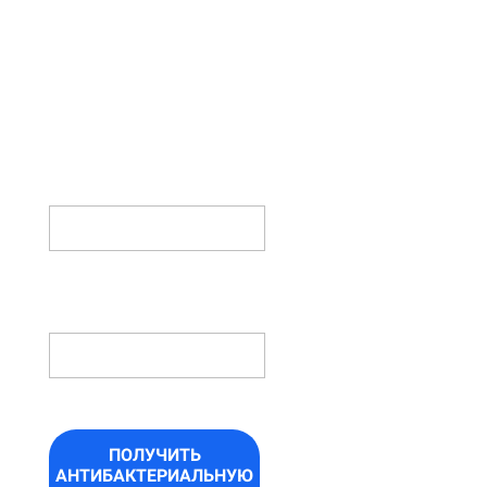
ФОРМУ И
ПОЛУЧИТЕ
АНТИБАКТЕРИАЛЬНУЮ
ОБРАБОТКУ
В ПОДАРОК!
ИМЯ
НОМЕР
ТЕЛЕФОНА *
ПОЛУЧИТЬ
АНТИБАКТЕРИАЛЬНУЮ