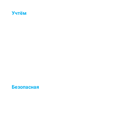
Учтём
состав ковра, тип
ворса, загрязнения и
дефекты.
Контрольный осмотр, ручная
обработка пятен и деликатная
мойка.
Безопасная
сертифицированная химия
для чистки.
Европейские чистящие средства
- выводят до 98% загрязнений.