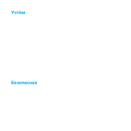
Учтём
состав ковра, тип
ворса, загрязнения и
дефекты.
Контрольный осмотр, ручная
обработка пятен и деликатная
мойка.
Безопасная
сертифицированная химия
для чистки.
Европейские чистящие средства
- выводят до 98% загрязнений.