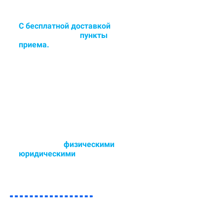
С бесплатной доставкой
в
цех или сдача в
пункты
приема.
Доставка и забор ковра в
удобное для Вас время - 6 дней в
неделю.
Работаем с
физическими
и
юридическими
лицами.
Возможен любой способ оплаты,
так же участвуем в тендерах.