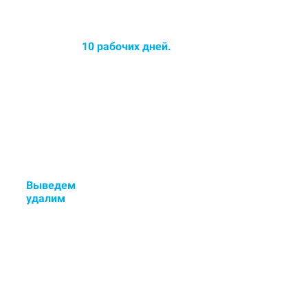
Среднее время химчистки
ковров до
10 рабочих дней.
Срок химчистки увеличился -
озонирование ковра в
ПОДАРОК!
Выведем
стойкие пятна и
у
далим
неприятные запахи.
Если остались пятна или
неприятный запах - исправим
бесплатно.