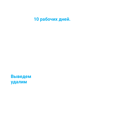
Среднее время химчистки
ковров до
10 рабочих дней.
Срок химчистки увеличился -
озонирование ковра в
ПОДАРОК!
Выведем
стойкие пятна и
у
далим
неприятные запахи.
Если остались пятна или
неприятный запах - исправим
бесплатно.