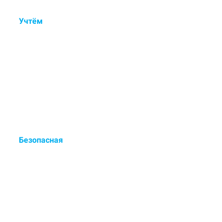
Учтём
состав ковра, тип
ворса, загрязнения и
дефекты.
Контрольный осмотр, ручная
обработка пятен и деликатная
мойка.
Безопасная
сертифицированная химия
для чистки.
Европейские чистящие средства
- выводят до 98% загрязнений.