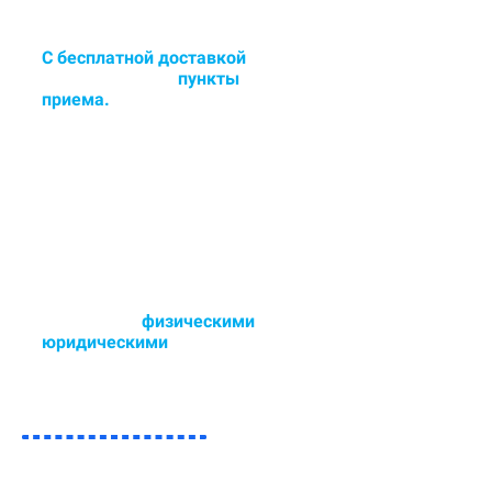
С бесплатной доставкой
в
цех или сдача в
пункты
приема.
Доставка и забор ковра в
удобное для Вас время - 6 дней в
неделю.
Работаем с
физическими
и
юридическими
лицами.
Возможен любой способ оплаты,
так же участвуем в тендерах.