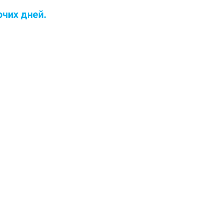
очих дней.
ОДАРОК!
ые запахи.
 бесплатно.
 и дефекты.
атная мойка.