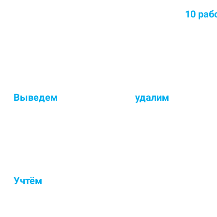
Среднее время химчистки ковров до
10 раб
Срок химчистки увеличился - озонирование ковра в П
Выведем
стойкие пятна и
у
далим
неприятн
Если остались пятна или неприятный запах - исправим
Учтём
состав ковра, тип ворса, загрязнения
Контрольный осмотр, ручная обработка пятен и делик