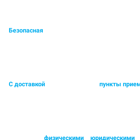
Безопасная
сертифицированная химия для ч
Европейские чистящие средства - выводят до 98% загр
С доставкой
в цех или сдача в
пункты прием
Доставка и забор ковра в удобное для Вас время - 6 дн
Работаем с
физическими
и
юридическими
л