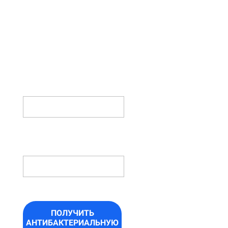
ФОРМУ И
ПОЛУЧИТЕ
АНТИБАКТЕРИАЛЬНУЮ
ОБРАБОТКУ
В ПОДАРОК!
ИМЯ
НОМЕР
ТЕЛЕФОНА *
ПОЛУЧИТЬ
АНТИБАКТЕРИАЛЬНУЮ