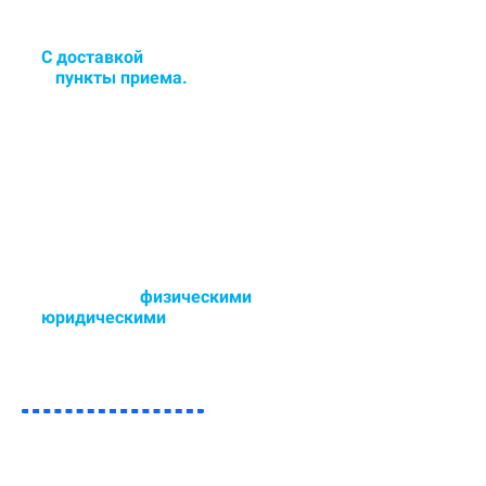
С доставкой
в цех или сдача
в
пункты приема.
Доставка и забор ковра в
удобное для Вас время - 6 дней в
неделю.
Работаем с
физическими
и
юридическими
лицами.
Возможен любой способ оплаты,
так же участвуем в тендерах.
ЗАПОЛНИТЕ