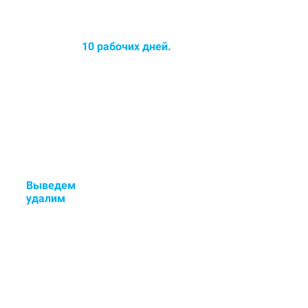
Среднее время химчистки
ковров до
10 рабочих дней.
Срок химчистки увеличился -
озонирование ковра в
ПОДАРОК!
Выведем
стойкие пятна и
у
далим
неприятные запахи.
Если остались пятна или
неприятный запах - исправим
бесплатно.