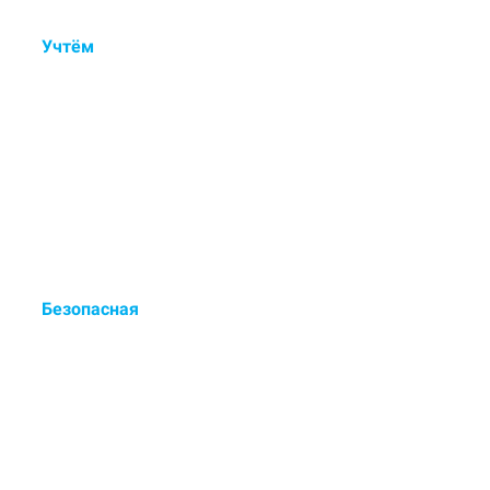
Учтём
состав ковра, тип
ворса, загрязнения и
дефекты.
Контрольный осмотр, ручная
обработка пятен и деликатная
мойка.
Безопасная
сертифицированная химия
для чистки.
Европейские чистящие средства
- выводят до 98% загрязнений.