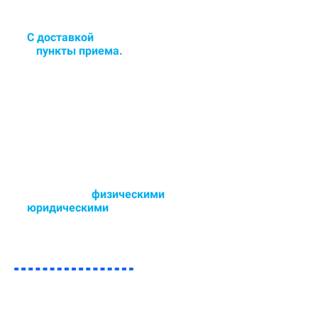
С доставкой
в цех или сдача
в
пункты приема.
Доставка и забор ковра в
удобное для Вас время - 6 дней в
неделю.
Работаем с
физическими
и
юридическими
лицами.
Возможен любой способ оплаты,
так же участвуем в тендерах.
ЗАПОЛНИТЕ