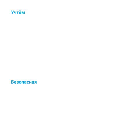
Учтём
состав ковра, тип
ворса, загрязнения и
дефекты.
Контрольный осмотр, ручная
обработка пятен и деликатная
мойка.
Безопасная
сертифицированная химия
для чистки.
Европейские чистящие средства
- выводят до 98% загрязнений.