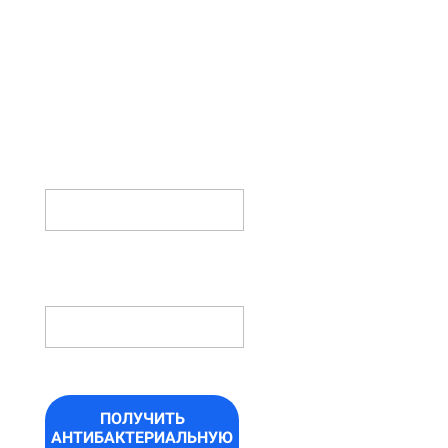
ФОРМУ И
ПОЛУЧИТЕ
АНТИБАКТЕРИАЛЬНУЮ
ОБРАБОТКУ
В ПОДАРОК!
ИМЯ
НОМЕР
ТЕЛЕФОНА *
ПОЛУЧИТЬ
АНТИБАКТЕРИАЛЬНУЮ