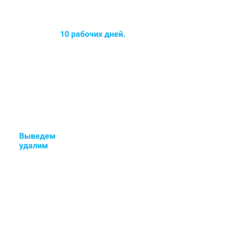
Среднее время химчистки
ковров до
10 рабочих дней.
Срок химчистки увеличился -
озонирование ковра в
ПОДАРОК!
Выведем
стойкие пятна и
у
далим
неприятные запахи.
Если остались пятна или
неприятный запах - исправим
бесплатно.