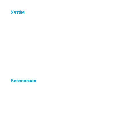
Учтём
состав ковра, тип
ворса, загрязнения и
дефекты.
Контрольный осмотр, ручная
обработка пятен и деликатная
мойка.
Безопасная
сертифицированная химия
для чистки.
Европейские чистящие средства
- выводят до 98% загрязнений.