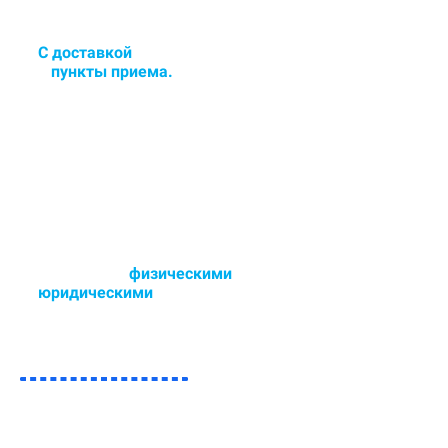
С доставкой
в цех или сдача
в
пункты приема.
Доставка и забор ковра в
удобное для Вас время - 6 дней в
неделю.
Работаем с
физическими
и
юридическими
лицами.
Возможен любой способ оплаты,
так же участвуем в тендерах.
ЗАПОЛНИТЕ