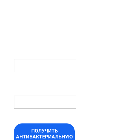
ФОРМУ И
ПОЛУЧИТЕ
АНТИБАКТЕРИАЛЬНУЮ
ОБРАБОТКУ
В ПОДАРОК!
ИМЯ
НОМЕР
ТЕЛЕФОНА *
ПОЛУЧИТЬ
АНТИБАКТЕРИАЛЬНУЮ