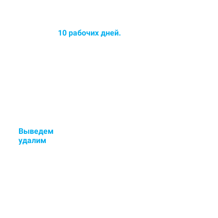
Среднее время химчистки
ковров до
10 рабочих дней.
Срок химчистки увеличился -
озонирование ковра в
ПОДАРОК!
Выведем
стойкие пятна и
у
далим
неприятные запахи.
Если остались пятна или
неприятный запах - исправим
бесплатно.