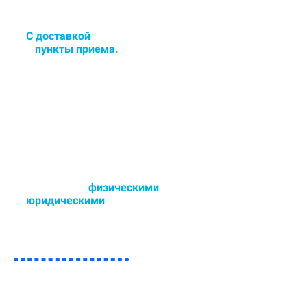
С доставкой
в цех или сдача
в
пункты приема.
Доставка и забор ковра в
удобное для Вас время - 6 дней в
неделю.
Работаем с
физическими
и
юридическими
лицами.
Возможен любой способ оплаты,
так же участвуем в тендерах.
ЗАПОЛНИТЕ