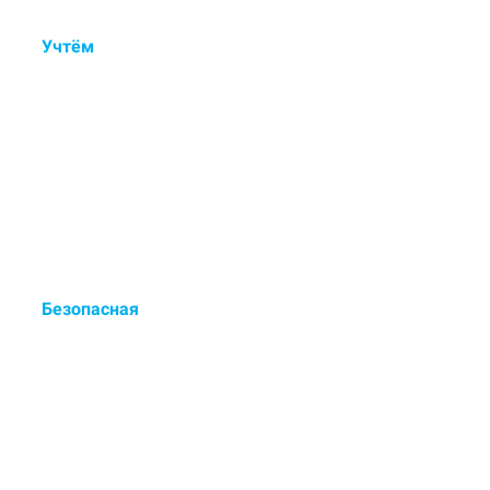
Учтём
состав ковра, тип
ворса, загрязнения и
дефекты.
Контрольный осмотр, ручная
обработка пятен и деликатная
мойка.
Безопасная
сертифицированная химия
для чистки.
Европейские чистящие средства
- выводят до 98% загрязнений.