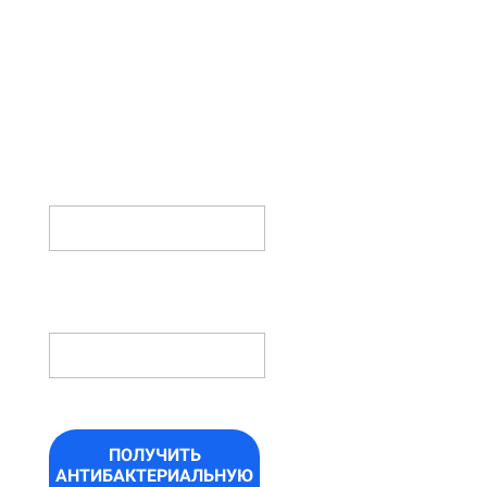
ФОРМУ И
ПОЛУЧИТЕ
АНТИБАКТЕРИАЛЬНУЮ
ОБРАБОТКУ
В ПОДАРОК!
ИМЯ
НОМЕР
ТЕЛЕФОНА *
ПОЛУЧИТЬ
АНТИБАКТЕРИАЛЬНУЮ