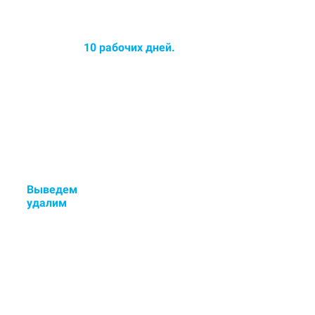
Среднее время химчистки
ковров до
10 рабочих дней.
Срок химчистки увеличился -
озонирование ковра в
ПОДАРОК!
Выведем
стойкие пятна и
у
далим
неприятные запахи.
Если остались пятна или
неприятный запах - исправим
бесплатно.