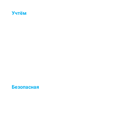
Учтём
состав ковра, тип
ворса, загрязнения и
дефекты.
Контрольный осмотр, ручная
обработка пятен и деликатная
мойка.
Безопасная
сертифицированная химия
для чистки.
Европейские чистящие средства
- выводят до 98% загрязнений.