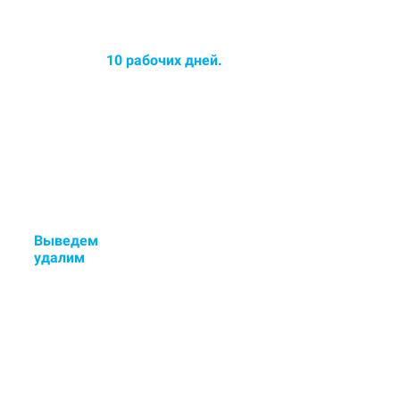
Среднее время химчистки
ковров до
10 рабочих дней.
Срок химчистки увеличился -
озонирование ковра в
ПОДАРОК!
Выведем
стойкие пятна и
у
далим
неприятные запахи.
Если остались пятна или
неприятный запах - исправим
бесплатно.