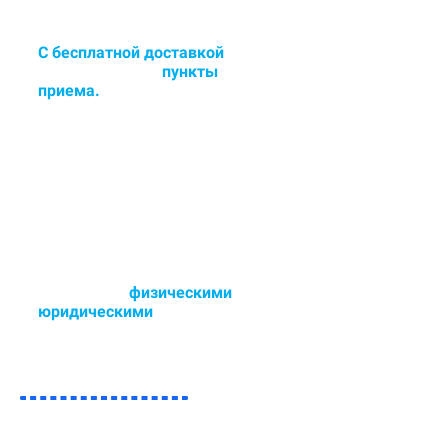
С бесплатной доставкой
в
цех или сдача в
пункты
приема.
Доставка и забор ковра в
удобное для Вас время - 6 дней в
неделю.
Работаем с
физическими
и
юридическими
лицами.
Возможен любой способ оплаты,
так же участвуем в тендерах.